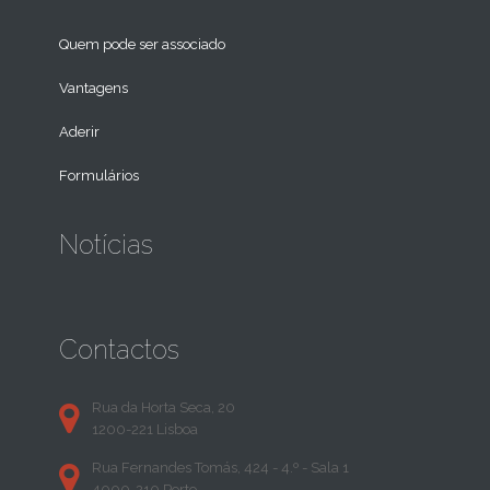
Quem pode ser associado
Vantagens
Aderir
Formulários
Notícias
Contactos
Rua da Horta Seca, 20
1200-221 Lisboa
Rua Fernandes Tomás, 424 - 4.º - Sala 1
4000-210 Porto