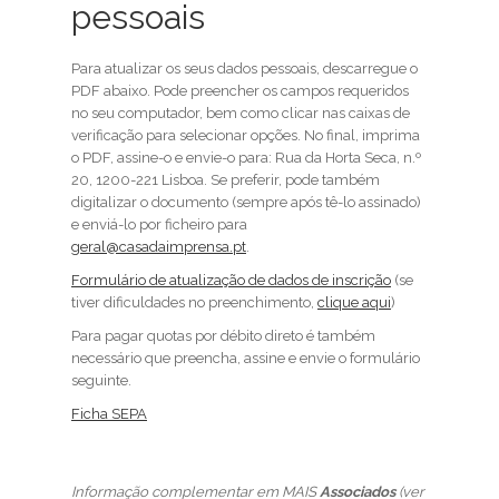
pessoais
Para atualizar os seus dados pessoais, descarregue o
PDF abaixo. Pode preencher os campos requeridos
no seu computador, bem como clicar nas caixas de
verificação para selecionar opções. No final, imprima
o PDF, assine-o e envie-o para: Rua da Horta Seca, n.º
20, 1200-221 Lisboa. Se preferir, pode também
digitalizar o documento (sempre após tê-lo assinado)
e enviá-lo por ficheiro para
geral@casadaimprensa.pt
.
Formulário de atualização de dados de inscrição
(se
tiver dificuldades no preenchimento,
clique aqui
)
Para pagar quotas por débito direto é também
necessário que preencha, assine e envie o formulário
seguinte.
Ficha SEPA
Informação complementar em MAIS
Associados
(ver