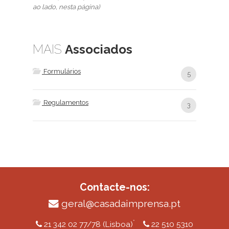
ao lado, nesta página)
MAIS
Associados
Formulários
5
Regulamentos
3
Contacte-nos:
geral@casadaimprensa.pt
*
21 342 02 77/78 (Lisboa)
22 510 5310