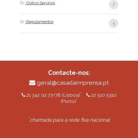
Outros Serviços
7
Regulamentos
5
Contacte-nos:
geral@casadaimprensa.pt
*
21 342 02 77/78 (Lisboa)
22 510 5310
*
(Porto)
*
chamada para a rede fixa nacional