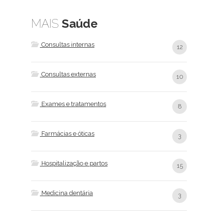
MAIS
Saúde
Consultas internas
12
Consultas externas
10
Exames e tratamentos
8
Farmácias e óticas
3
Hospitalização e partos
15
Medicina dentária
3