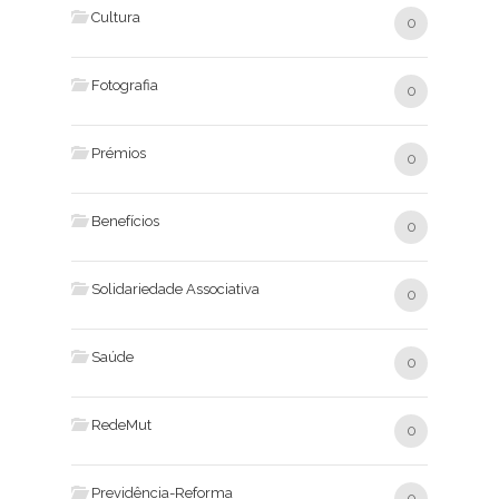
Cultura
0
Fotografia
0
Prémios
0
Benefícios
0
Solidariedade Associativa
0
Saúde
0
RedeMut
0
Previdência-Reforma
0