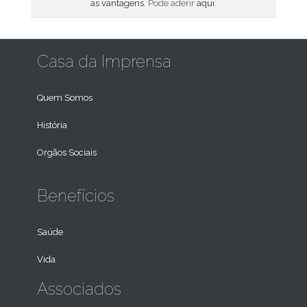
as vantagens
. Pode aderir
aqui
.
Casa da Imprensa
Quem Somos
História
Orgãos Sociais
Benefícios
Saúde
Vida
Associados