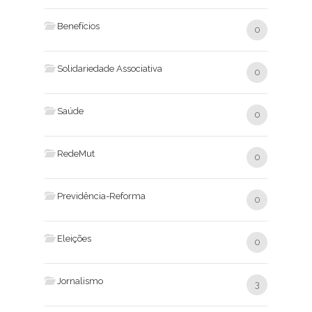
Benefícios
0
Solidariedade Associativa
0
Saúde
0
RedeMut
0
Previdência-Reforma
0
Eleições
0
Jornalismo
3