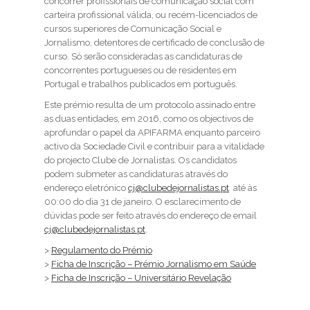
concorrer profissionais de comunicação social com
carteira profissional válida, ou recém-licenciados de
cursos superiores de Comunicação Social e
Jornalismo, detentores de certificado de conclusão de
curso. Só serão consideradas as candidaturas de
concorrentes portugueses ou de residentes em
Portugal e trabalhos publicados em português.
Este prémio resulta de um protocolo assinado entre
as duas entidades, em 2016, como os objectivos de
aprofundar o papel da APIFARMA enquanto parceiro
activo da Sociedade Civil e contribuir para a vitalidade
do projecto Clube de Jornalistas. Os candidatos
podem submeter as candidaturas através do
endereço eletrónico
cj@clubedejornalistas.pt
até às
00:00 do dia 31 de janeiro. O esclarecimento de
dúvidas pode ser feito através do endereço de email
cj@clubedejornalistas.pt
.
>
Regulamento do Prémio
>
Ficha de Inscrição – Prémio Jornalismo em Saúde
>
Ficha de Inscrição – Universitário Revelação