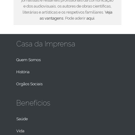
jornalistas e restantes profissionais da comunicação
e dos audiovisuais, os autores de obras científicas,
literárias e artísticas e os respetivos familiares.
Veja
as vantagens
. Pode aderir
aqui
.
Casa da Imprensa
Quem Somos
História
Orgãos Sociais
Benefícios
Saúde
Vida