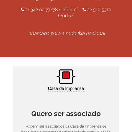
*
21 342 02 77/78 (Lisboa)
22 510 5310
*
(Porto)
*
chamada para a rede fixa nacional
Quero ser associado
Podem ser associados da Casa da Imprensa os