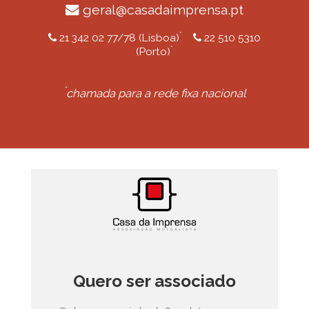
geral@casadaimprensa.pt
*
21 342 02 77/78 (Lisboa)
22 510 5310
*
(Porto)
*
chamada para a rede fixa nacional
Quero ser associado