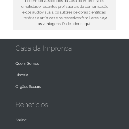
Podem ser associados da Casa da Imprensa os
jornalistas e restantes profissionais da comunicação
e dos audiovisuais, os autores de obras científicas,
literárias e artísticas e os respetivos familiares.
Veja
as vantagens
. Pode aderir
aqui
.
Casa da Imprensa
Quem Somos
História
Orgãos Sociais
Benefícios
Saúde