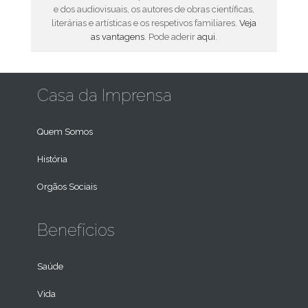
e dos audiovisuais, os autores de obras científicas,
literárias e artísticas e os respetivos familiares.
Veja
as vantagens
. Pode aderir
aqui
.
Casa da Imprensa
Quem Somos
História
Orgãos Sociais
Benefícios
Saúde
Vida