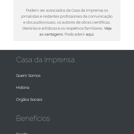
Podem ser associados da Casa da Imprensa os
jornalistas e restantes profissionais da comunicação
e dos audiovisuais, os autores de obras científicas,
literárias e artísticas e os respetivos familiares.
Veja
as vantagens
. Pode aderir
aqui
.
Casa da Imprensa
Quem Somos
História
Orgãos Sociais
Benefícios