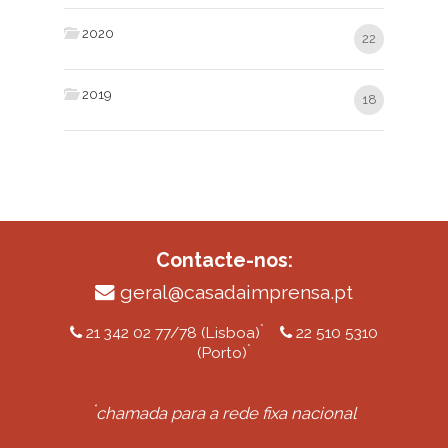
2020
22
2019
18
Contacte-nos:
geral@casadaimprensa.pt
*
21 342 02 77/78 (Lisboa)
22 510 5310
*
(Porto)
*
chamada para a rede fixa nacional