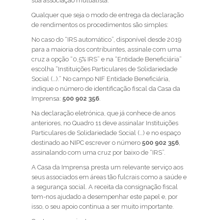
sua associação mutualista.
Qualquer que seja o modo de entrega da declaração
de rendimentos os procedimentos são simples:
No caso do “IRS automático”, disponível desde 2019
para a maioria dos contribuintes, assinale com uma
cruz a opção “0,5% IRS” e na “Entidade Beneficiária”
escolha “Instituições Particulares de Solidariedade
Social (…).” No campo NIF Entidade Beneficiária,
indique o número de identificação fiscal da Casa da
Imprensa:
500 902 356
.
Na declaração eletrónica, que já conhece de anos
anteriores, no Quadro 11 deve assinalar Instituições
Particulares de Solidariedade Social (…) e no espaço
destinado ao NIPC escrever o número
500 902 356
,
assinalando com uma cruz por baixo de “IRS”.
A Casa da Imprensa presta um relevante serviço aos
seus associados em áreas tão fulcrais como a saúde e
a segurança social. A receita da consignação fiscal
tem-nos ajudado a desempenhar este papel e, por
isso, o seu apoio continua a ser muito importante.