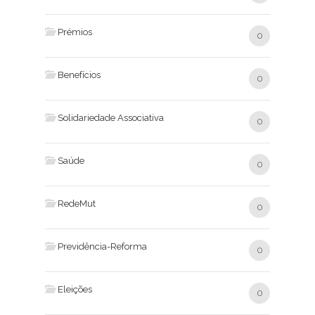
Prémios
0
Benefícios
0
Solidariedade Associativa
0
Saúde
0
RedeMut
0
Previdência-Reforma
0
Eleições
0