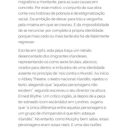
migratório a montante, para as suas causas em
concreto. Por esse motivo, o conjunto da sua obra
conta-nos histórias de pobreza e de estigmatização
social. Da ambição de deixar para trás a vergonha
pela miséria em que se cresceu. E da impossibilidade
de se renunciar por completo à própria identidade,
porque mais cedo ou mais tarde ela há-de fatalmente
regressar.
Escrita em 1961, esta peça traça um retrato
desencantado dos imigrantes irlandeses,
representando-os como seres brutais, atávicos,
virados para dentro, e imbuídos de uma identidade
assente no princípio de ‘nós contra o Mundo’. Ao início
o Abbey Theatre, o teatro nacional irlandês, rejeitou o
texto, alegando que “aquelas personagens não
existem”, segundo escreveu o seu director na altura,
Ernest Blythe. Um crítico inglês, já depois de a peça
ter estreado (com escândalo) em Londres, sugeriu
que “a única diferença entre aquelas personagens e
um grupo de chimpanzés é que têm sotaque
irlandês”. No entanto, como Murphy bem sabia, essas
personagens eram assaz reais. E uma das razões