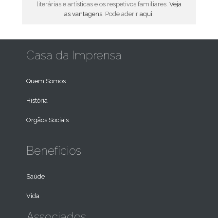
literárias e artísticas e os respetivos familiares.
Veja
as vantagens
. Pode aderir
aqui
.
Casa da Imprensa
Quem Somos
História
Orgãos Sociais
Benefícios
Saúde
Vida
Associados