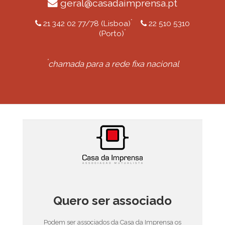
geral@casadaimprensa.pt
*
21 342 02 77/78 (Lisboa)
22 510 5310
*
(Porto)
*
chamada para a rede fixa nacional
Quero ser associado
Podem ser associados da Casa da Imprensa os