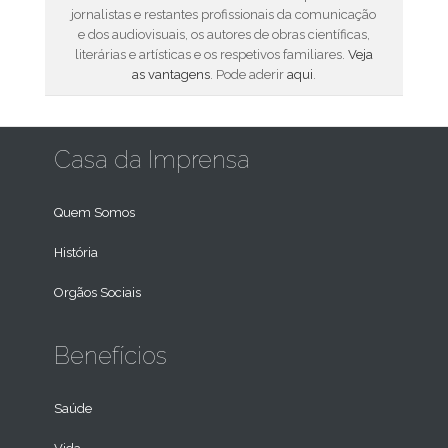
jornalistas e restantes profissionais da comunicação
e dos audiovisuais, os autores de obras científicas,
literárias e artísticas e os respetivos familiares.
Veja
as vantagens
. Pode aderir
aqui
.
Casa da Imprensa
Quem Somos
História
Orgãos Sociais
Benefícios
Saúde