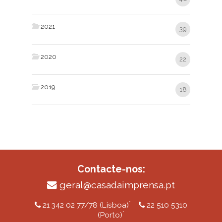
2021
39
2020
22
2019
18
Contacte-nos:
geral@casadaimprensa.pt
*
21 342 02 77/78 (Lisboa)
22 510 5310
*
(Porto)