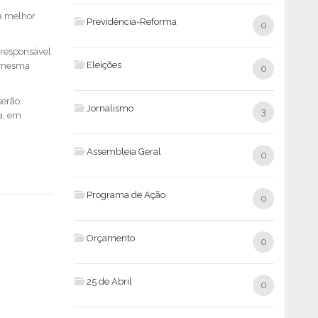
 a melhor
Previdência-Reforma
0
 responsável
Eleições
a mesma
0
serão
Jornalismo
3
a, em
Assembleia Geral
0
Programa de Ação
0
Orçamento
0
25 de Abril
0