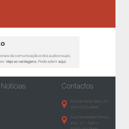
do
sionais da comunicação e dos audiovisuais,
res.
Veja as vantagens
. Pode aderir
aqui
.
Notícias
Contactos
Rua da Horta Seca, 20
1200-221 Lisboa
Rua Fernandes Tomás,
424 - 4.º - Sala 1
4000-210 Porto