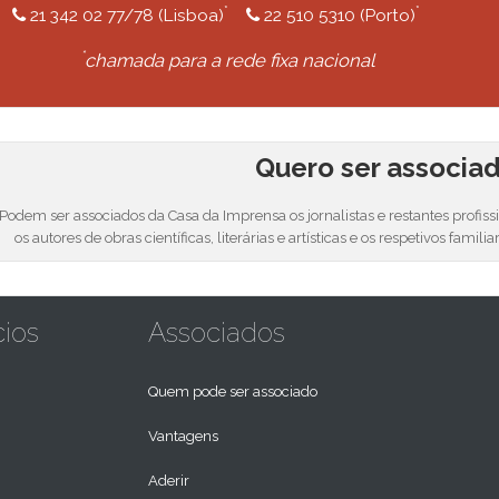
*
*
21 342 02 77/78 (Lisboa)
22 510 5310 (Porto)
*
chamada para a rede fixa nacional
Quero ser associa
Podem ser associados da Casa da Imprensa os jornalistas e restantes profis
os autores de obras científicas, literárias e artísticas e os respetivos familia
cios
Associados
Quem pode ser associado
Vantagens
Aderir