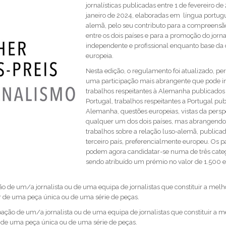
jornalísticas publicadas entre 1 de fevereiro de
janeiro de 2024, elaboradas em língua portug
alemã, pelo seu contributo para a compreens
entre os dois países e para a promoção do jorn
independente e profissional enquanto base da
europeia.
Nesta edição, o regulamento foi atualizado, pe
uma participação mais abrangente que pode in
trabalhos respeitantes à Alemanha publicado
Portugal, trabalhos respeitantes a Portugal pu
Alemanha, questões europeias, vistas da persp
qualquer um dos dois países, mas abrangend
trabalhos sobre a relação luso-alemã, public
terceiro país, preferencialmente europeu. Os p
podem agora candidatar-se numa de três categ
sendo atribuído um prémio no valor de 1.500 
ção de um/a jornalista ou de uma equipa de jornalistas que constituir a mel
atar de uma peça única ou de uma série de peças.
ipação de um/a jornalista ou de uma equipa de jornalistas que constituir a 
r de uma peça única ou de uma série de peças.