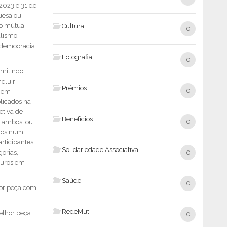
 2023 e 31 de
uesa ou
ão mútua
Cultura
0
alismo
 democracia
Fotografia
0
rmitindo
cluir
Prémios
0
s em
blicados na
etiva de
Benefícios
0
o ambos, ou
ados num
articipantes
Solidariedade Associativa
orias,
0
euros em
Saúde
0
hor peça com
RedeMut
melhor peça
0