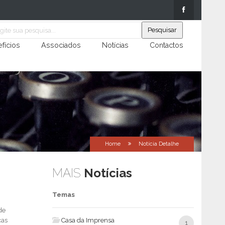
fícios
Associados
Notícias
Contactos
Home
Notícia Detalhe
MAIS
Notícias
Temas
de
ças
Casa da Imprensa
1