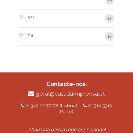
39
2020
22
2019
18
Contacte-nos:
geral@casadaimprensa.pt
*
21 342 02 77/78 (Lisboa)
22 510 5310
*
(Porto)
*
chamada para a rede fixa nacional