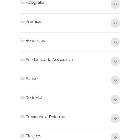
Fotografia
0
Prémios
0
Benefícios
0
Solidariedade Associativa
0
Saúde
0
RedeMut
0
Previdência-Reforma
0
Eleições
0