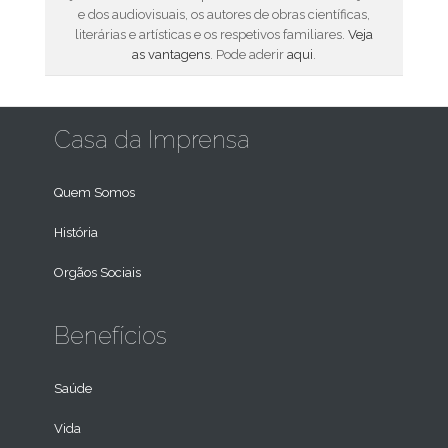
e dos audiovisuais, os autores de obras científicas,
literárias e artísticas e os respetivos familiares.
Veja
as vantagens
. Pode aderir
aqui
.
Casa da Imprensa
Quem Somos
História
Orgãos Sociais
Benefícios
Saúde
Vida