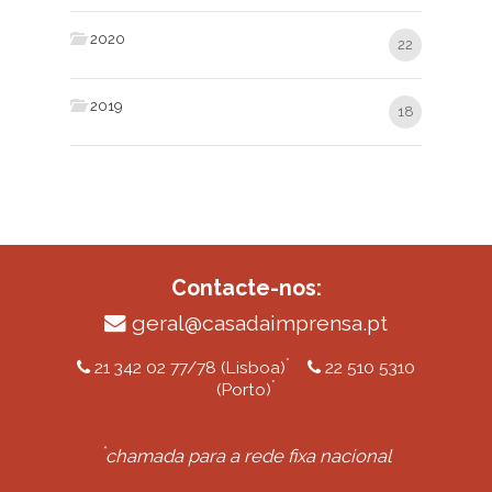
2020
22
2019
18
Contacte-nos:
geral@casadaimprensa.pt
*
21 342 02 77/78 (Lisboa)
22 510 5310
*
(Porto)
*
chamada para a rede fixa nacional