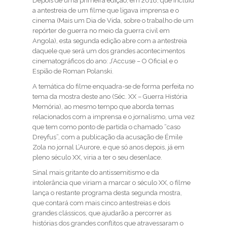
Depois de uma primeira edição, em 2018, que incluiu
a antestreia de um filme que ligava imprensa e o
cinema (Mais um Dia de Vida, sobre o trabalho de um
repórter de guerra no meio da guerra civil em
Angola), esta segunda edição abre com a antestreia
daquele que será um dos grandes acontecimentos
cinematográficos do ano: J’Accuse – O Oficial e o
Espião de Roman Polanski.
A temática do filme enquadra-se de forma perfeita no
tema da mostra deste ano (Séc. XX – Guerra História
Memória), ao mesmo tempo que aborda temas
relacionados com a imprensa e o jornalismo, uma vez
que tem como ponto de partida o chamado “caso
Dreyfus”, com a publicação da acusação de Émile
Zola no jornal L’Aurore, e que só anos depois, já em
pleno século XX, viria a ter o seu desenlace.
Sinal mais gritante do antissemitismo e da
intolerância que viriam a marcar o século XX, o filme
lança o restante programa desta segunda mostra,
que contará com mais cinco antestreias e dois
grandes clássicos, que ajudarão a percorrer as
histórias dos grandes conflitos que atravessaram o