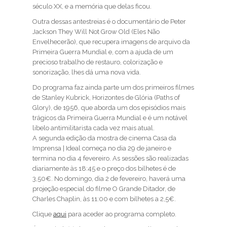
século XX, e a memória que delas ficou.
Outra dessas antestreias é o documentário de Peter
Jackson They Will Not Grow Old (Eles Não
Envelhecerão), que recupera imagens de arquivo da
Primeira Guerra Mundial e, com a ajuda de um
precioso trabalho de restauro, colorização e
sonorização, lhes dá uma nova vida.
Do programa faz ainda parte um dos primeiros filmes
de Stanley Kubrick, Horizontes de Glória (Paths of
Glory), de 1956, que aborda um dos episódios mais
trágicos da Primeira Guerra Mundial e é um notável
libelo antimilitarista cada vez mais atual.
A segunda edição da mostra de cinema Casa da
Imprensa | Ideal começa no dia 29 de janeiro e
termina no dia 4 fevereiro. As sessões são realizadas
diariamente às 18:45 e o preço dos bilhetes é de
3,50€. No domingo, dia 2 de fevereiro, haverá uma
projeção especial do filme O Grande Ditador, de
Charles Chaplin, às 11:00 e com bilhetes a 2,5€.
Clique
aqui
para aceder ao programa completo.