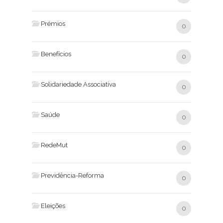
Prémios
0
Benefícios
0
Solidariedade Associativa
0
Saúde
0
RedeMut
0
Previdência-Reforma
0
Eleições
0