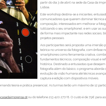
partir do dia 3 de abril na sede da Casa da Imp
Lisboa.
Este workshop destina-se a iniciantes, entusias
comunicadores que querem dominar técnica 
composição, interessados em melhorar a fotog
(utilizando o seu smartphone), e em usar as s
de forma mais impactante nas redes sociais, bl
projetos pessoais.
Aos participantes será proposta uma imersão p
teórica no universo da fotografia, com ênfase n
smartphones como ferramenta criativa, comb
fundamentos técnicos, composição visual e re
histórica. Destinado a entusiastas que desejam
fotografia além do básico, o programa aborda 
evolução da visão humana até técnicas avanç
captura e edição com dispositivos móveis.
ernando teoria e prática presencial. As turmas terão um máximo de 12 partic
casadaimprensa.pt
ou do telefone 213 420 277/8. O custo é de 75€ para as