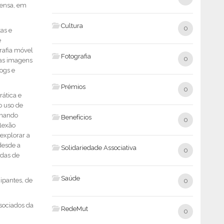
rensa, em
Cultura
0
tas e
e
rafia móvel
Fotografia
0
uas imagens
ogs e
Prémios
0
rática e
o uso de
inando
Benefícios
0
flexão
 explorar a
desde a
Solidariedade Associativa
0
adas de
Saúde
ipantes, de
0
sociados da
RedeMut
0