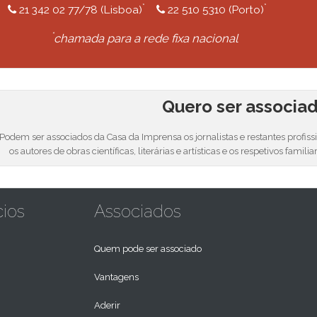
*
*
21 342 02 77/78 (Lisboa)
22 510 5310 (Porto)
*
chamada para a rede fixa nacional
Quero ser associa
Podem ser associados da Casa da Imprensa os jornalistas e restantes profis
os autores de obras científicas, literárias e artísticas e os respetivos familia
cios
Associados
Quem pode ser associado
Vantagens
Aderir