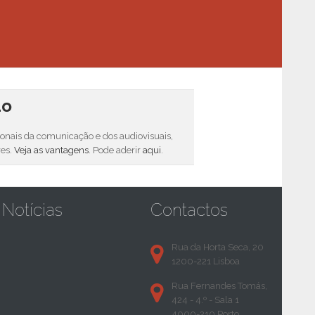
do
sionais da comunicação e dos audiovisuais,
res.
Veja as vantagens
. Pode aderir
aqui
.
Notícias
Contactos
Rua da Horta Seca, 20
1200-221 Lisboa
Rua Fernandes Tomás,
424 - 4.º - Sala 1
4000-210 Porto